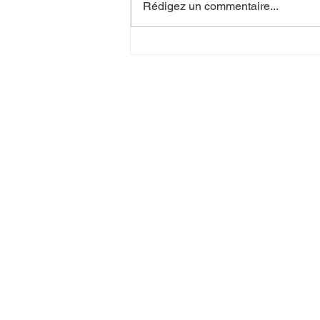
Rédigez un commentaire...
☀️Fermeture estivale☀️